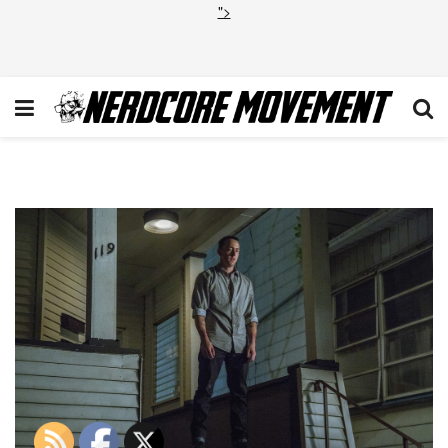
">
Banshee1