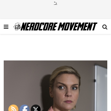
">
BCS_210-20151029-
UC_0417.JPG