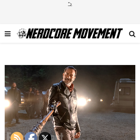
">
000230632-negan-0000